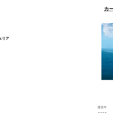
カ
ェリア
建造年