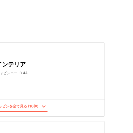
検索する
インテリア
ャビンコード
:
4A
ビンを全て見る (10件)