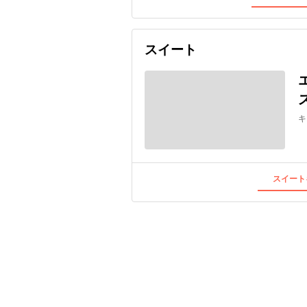
スイート
キ
スイート