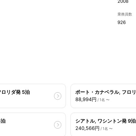
2008
乗務員数
926
フロリダ発 5泊
ポート・カナベラル, フロリ
88,994円
/ 1名 〜
5泊
シアトル, ワシントン発 9泊
240,566円
/ 1名 〜