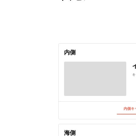
出発日
利用者数
2027/05/13
内側
キ
内側キャ
海側