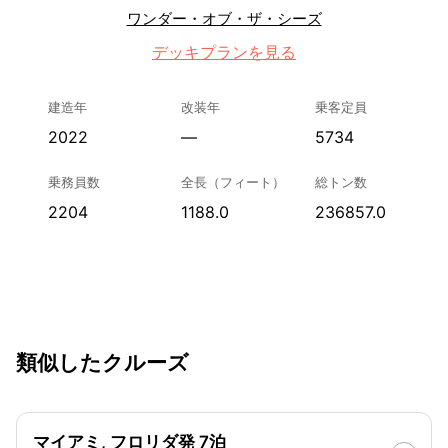
ワンダー・オブ・ザ・シーズ
デッキプランを見る
建造年
改装年
乗客定員
2022
—
5734
乗務員数
全長（フィート）
総トン数
2204
1188.0
236857.0
類似したクルーズ
マイアミ, フロリダ発 7泊