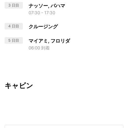
3 日目
ナッソー, バハマ
07:30 - 17:30
4 日目
クルージング
5 日目
マイアミ, フロリダ
06:00 到着
キャビン
出発日
利用者数
2026/11/16