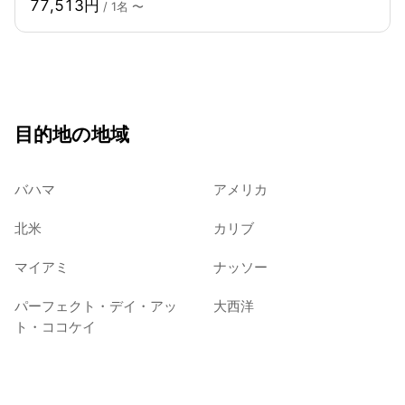
77,513円
/ 1名 〜
目的地の地域
バハマ
アメリカ
北米
カリブ
マイアミ
ナッソー
パーフェクト・デイ・アッ
大西洋
ト・ココケイ