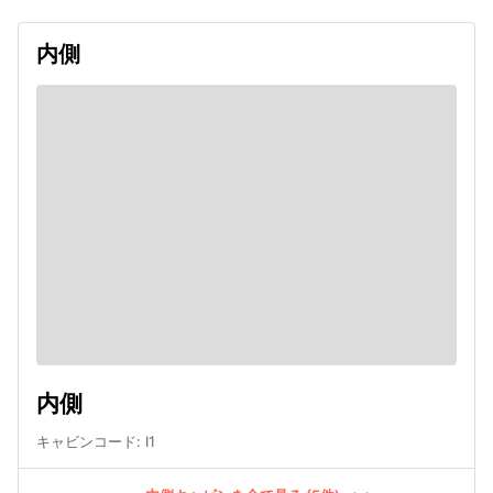
内側
内側
キャビンコード
:
I1