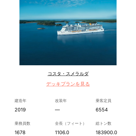
コスタ・スメラルダ
デッキプランを見る
建造年
改装年
乗客定員
2019
—
6554
乗務員数
全長（フィート）
総トン数
1678
1106.0
183900.0