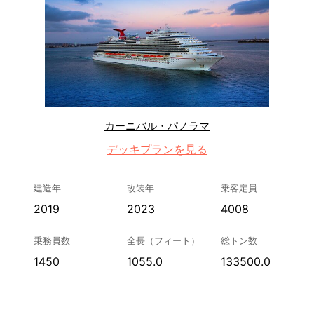
カーニバル・パノラマ
デッキプランを見る
建造年
改装年
乗客定員
2019
2023
4008
乗務員数
全長（フィート）
総トン数
1450
1055.0
133500.0