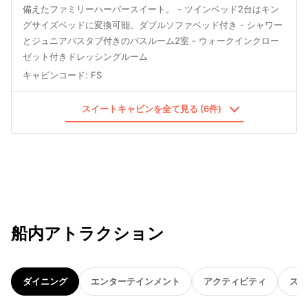
備えたファミリーハーバースイート。 - ツインベッド2台はキン
グサイズベッドに変換可能、ダブルソファベッド付き - シャワー
とジュニアバスタブ付きのバスルーム2室 - ウォークインクロー
ゼット付きドレッシングルーム
キャビンコード
:
FS
スイートキャビンを全て見る (6件)
船内アトラクション
ダイニング
エンターテインメント
アクティビティ
スパ