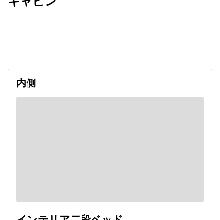
キャビン
出発日
利用者数
2026/09/13
内側
インテリア二段ベッド