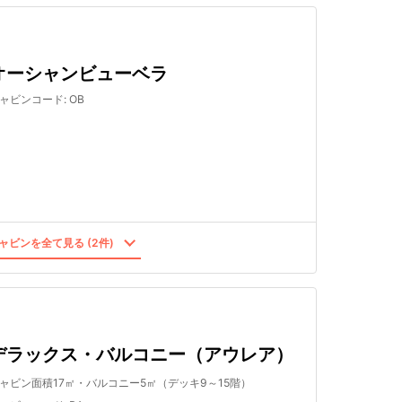
オーシャンビューベラ
ャビンコード
:
OB
ャビンを全て見る (2件)
デラックス・バルコニー（アウレア）
ャビン面積17㎡・バルコニー5㎡（デッキ9～15階）