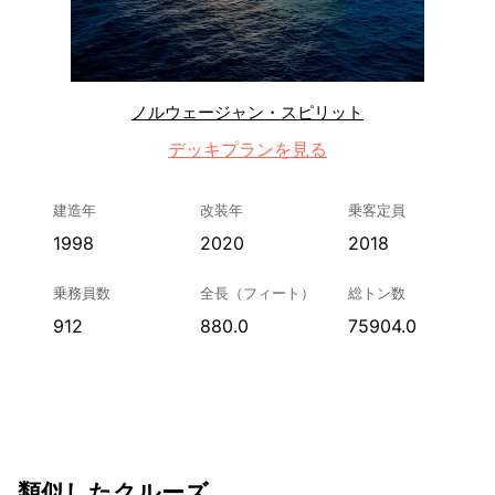
ノルウェージャン・スピリット
デッキプランを見る
建造年
改装年
乗客定員
1998
2020
2018
乗務員数
全長（フィート）
総トン数
912
880.0
75904.0
類似したクルーズ