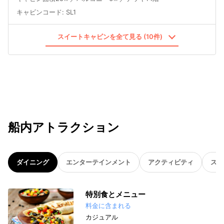
キャビンコード
:
SL1
スイートキャビンを全て見る (10件)
船内アトラクション
ダイニング
エンターテインメント
アクティビティ
スパ
特別食とメニュー
料金に含まれる
カジュアル