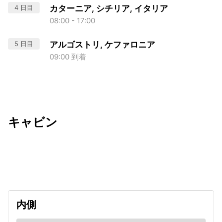
4 日目
カターニア, シチリア, イタリア
08:00 - 17:00
5 日目
アルゴストリ, ケファロニア
09:00 到着
キャビン
出発日
利用者数
undefined
内側