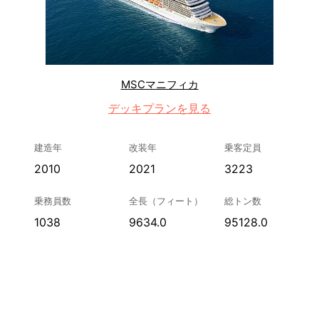
MSCマニフィカ
デッキプランを見る
建造年
改装年
乗客定員
2010
2021
3223
乗務員数
全長（フィート）
総トン数
1038
9634.0
95128.0