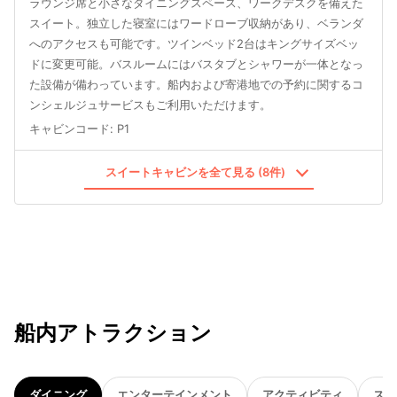
ラウンジ席と小さなダイニングスペース、ワークデスクを備えた
スイート。独立した寝室にはワードローブ収納があり、ベランダ
へのアクセスも可能です。ツインベッド2台はキングサイズベッ
ドに変更可能。バスルームにはバスタブとシャワーが一体となっ
た設備が備わっています。船内および寄港地での予約に関するコ
ンシェルジュサービスもご利用いただけます。
キャビンコード
:
P1
スイートキャビンを全て見る (8件)
船内アトラクション
ダイニング
エンターテインメント
アクティビティ
スパ