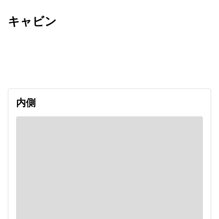
キャビン
出発日
利用者数
undefined
内側