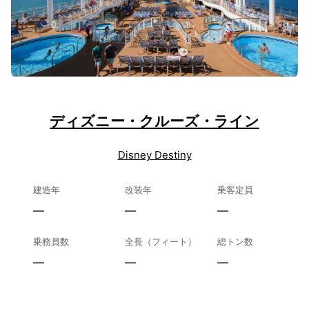
ディズニー・クルーズ・ライン
Disney Destiny
建造年
改装年
乗客定員
—
—
—
乗務員数
全長（フィート）
総トン数
—
—
—