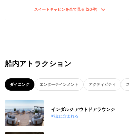
スイートキャビンを全て見る (20件)
船内アトラクション
ダイニング
エンターテインメント
アクティビティ
スパ
インダルジ アウトドアラウンジ
料金に含まれる