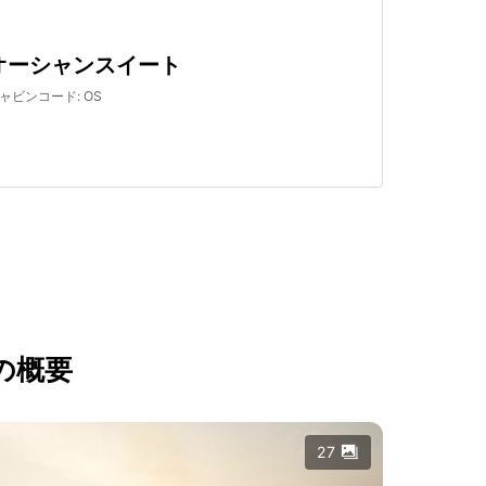
オーシャンスイート
ャビンコード
:
OS
の概要
ory.other
27