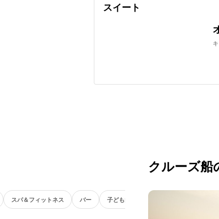
スイート
キ
クルーズ船
スパ＆フィットネス
バー
子ども向け
vesselAttractionCateg