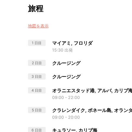
旅程
地図を表示
マイアミ, フロリダ
1 日目
15:30 出発
クルージング
2 日目
クルージング
3 日目
オラニエスタッド港, アルバ, カリブ
4 日目
09:00 - 22:00
クラレンダイク, ボネール島, オラ
5 日目
09:00 - 20:00
キュラソー, カリブ海
6 日目