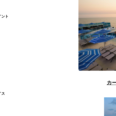
イント
カ
イス