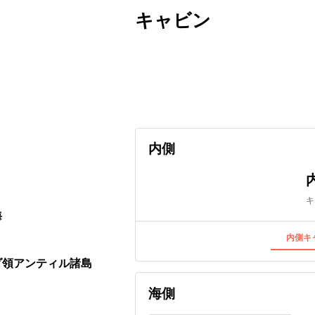
キャビン
出発日
利用者数
2027/05/29
内側
キ
海
内側キャ
ンダ領アンティル諸島
海側