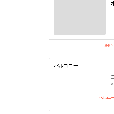
キ
海側キ
バルコニー
キ
バルコニー