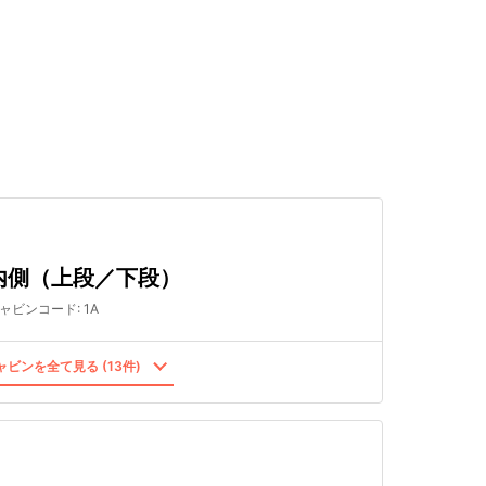
検索する
内側（上段／下段）
ャビンコード
:
1A
ビンを全て見る (13件)