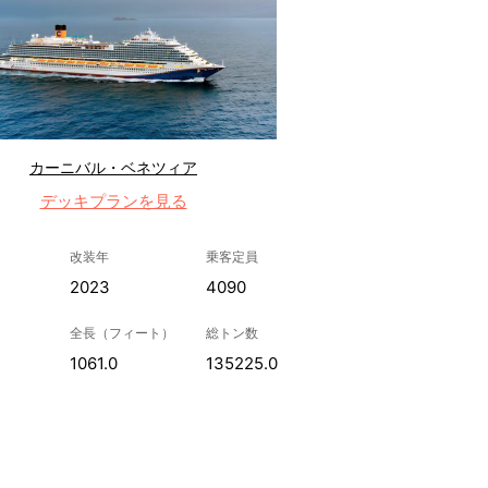
カーニバル・ベネツィア
デッキプランを見る
改装年
乗客定員
2023
4090
全長（フィート）
総トン数
1061.0
135225.0