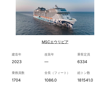
MSCエウリビア
建造年
改装年
乗客定員
2023
—
6334
乗務員数
全長（フィート）
総トン数
1704
1086.0
181541.0