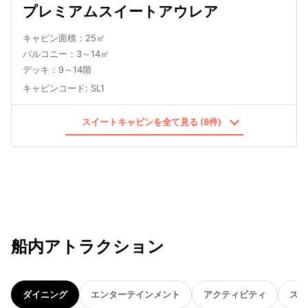
プレミアムスイートアウレア
キャビン面積：25㎡
バルコニー：3～14㎡
デッキ：9～14階
キャビンコード
:
SL1
スイートキャビンを全て見る (8件)
船内アトラクション
ダイニング
エンターテインメント
アクティビティ
スパ