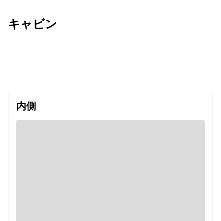
キャビン
出発日
利用者数
undefined
内側