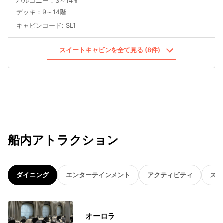
バルコニー：3～14㎡
デッキ：9～14階
キャビンコード
:
SL1
スイートキャビンを全て見る (8件)
船内アトラクション
ダイニング
エンターテインメント
アクティビティ
スパ
オーロラ