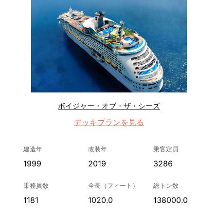
ボイジャー・オブ・ザ・シーズ
デッキプランを見る
建造年
改装年
乗客定員
1999
2019
3286
乗務員数
全長（フィート）
総トン数
1181
1020.0
138000.0