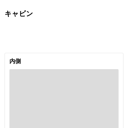
キャビン
出発日
利用者数
undefined
内側