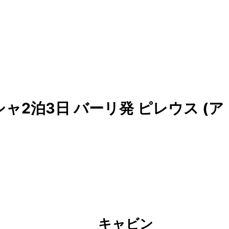
ャ2泊3日 バーリ発 ピレウス (ア
キャビン