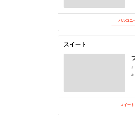
バルコニー
スイート
キ
キ
スイート