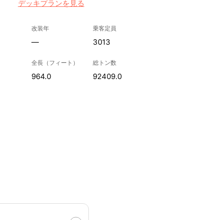
デッキプランを見る
改装年
乗客定員
—
3013
全長（フィート）
総トン数
964.0
92409.0