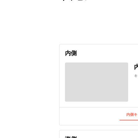
出発日
利用者数
2026/10/31
内側
キ
内側キ