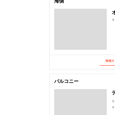
海側
キ
海側キ
バルコニー
キ
キ