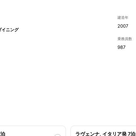
建造年
2007
ダイニング
乗務員数
987
7泊
ラヴェンナ, イタリア発 7泊