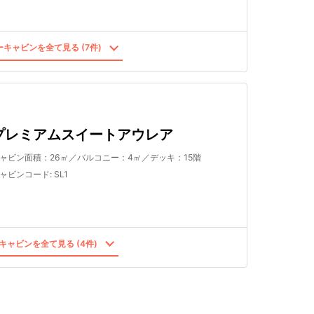
キャビンを全て見る (7件)
プレミアムスイートアウレア
ャビン面積：26㎡／バルコニー：4㎡／デッキ：15階
ャビンコード
:
SL1
キャビンを全て見る (4件)