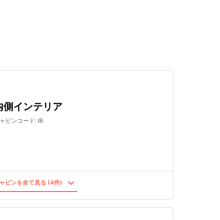
検索する
内側インテリア
ャビンコード
:
IB
ャビンを全て見る (4件)