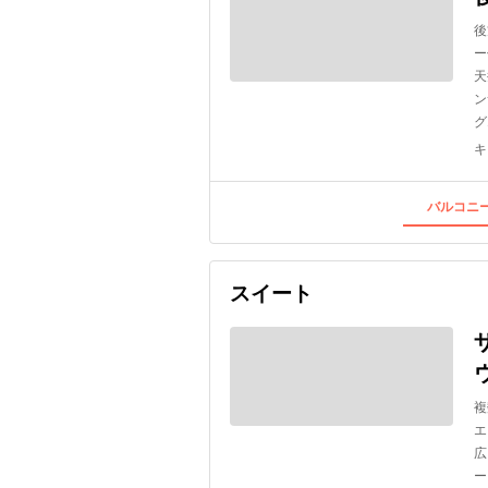
後
ー
天
ン
グ
キ
バルコニー
スイート
複
エ
広
ー