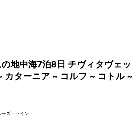
の地中海7泊8日 チヴィタヴェッ
 カターニア ~ コルフ ~ コトル ~
ルーズ・ライン