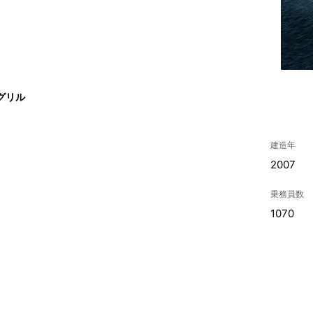
グリル
建造年
2007
乗務員数
1070