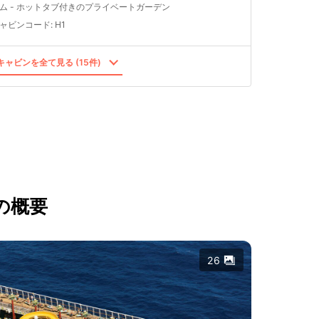
ム - ホットタブ付きのプライベートガーデン
ャビンコード
:
H1
ャビンを全て見る (15件)
の概要
26