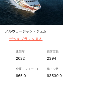
ノルウェージャン・ジェム
デッキプランを見る
改装年
乗客定員
2022
2394
全長（フィート）
総トン数
965.0
93530.0