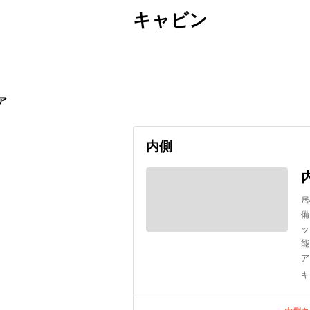
キャビン
出発日
利用者数
2026/09/20
ア
内側
居
備
ッ
能
ア
キ