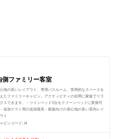
検索する
内側ファミリー客室
心地の良いレイアウト、専用バスルーム、実用的なスペースを
えたファミリーキャビン。アクティビティの合間に家族でリラ
クスできます。 - ツインベッド2台をクイーンベッドに変換可
 - 追加ゲスト用の追加寝具 - 家族向けの居心地の良い室内レイ
ウト
ャビンコード
:
I4