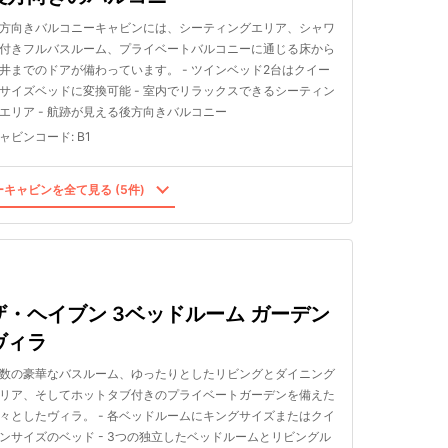
方向きバルコニーキャビンには、シーティングエリア、シャワ
付きフルバスルーム、プライベートバルコニーに通じる床から
井までのドアが備わっています。 - ツインベッド2台はクイー
サイズベッドに変換可能 - 室内でリラックスできるシーティン
エリア - 航跡が見える後方向きバルコニー
ャビンコード
:
B1
キャビンを全て見る (5件)
ザ・ヘイブン 3ベッドルーム ガーデン
ヴィラ
数の豪華なバスルーム、ゆったりとしたリビングとダイニング
リア、そしてホットタブ付きのプライベートガーデンを備えた
々としたヴィラ。 - 各ベッドルームにキングサイズまたはクイ
ンサイズのベッド - 3つの独立したベッドルームとリビングル