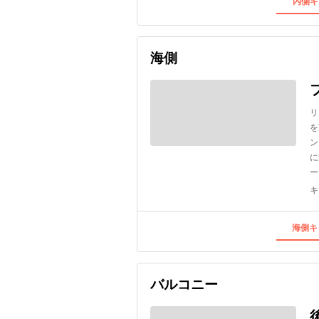
内側キ
海側
リ
を
ン
に
ー
キ
海側キ
バルコニー