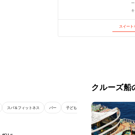
ー
キ
スイートキ
クルーズ船
スパ＆フィットネス
バー
子ども向け