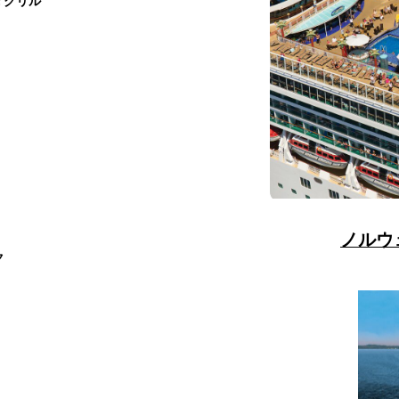
; グリル
ノルウ
ク