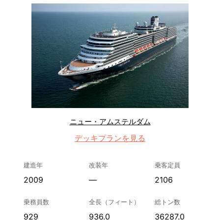
ニュー・アムステルダム
デッキプランを見る
建造年
改装年
乗客定員
2009
—
2106
乗務員数
全長（フィート）
総トン数
929
936.0
36287.0