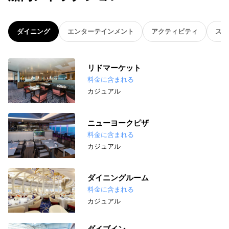
ダイニング
エンターテインメント
アクティビティ
スパ
リドマーケット
料金に含まれる
カジュアル
ニューヨークピザ
料金に含まれる
カジュアル
ダイニングルーム
料金に含まれる
カジュアル
ダイブイン