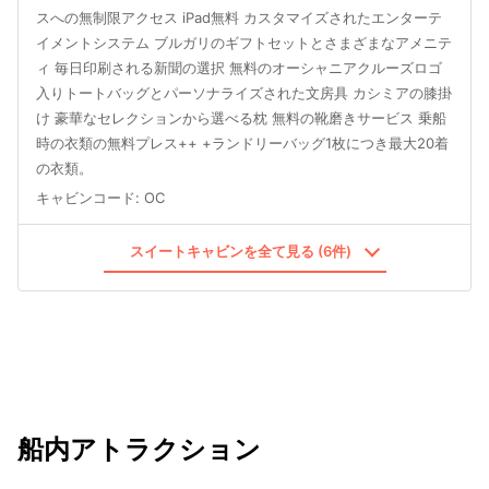
スへの無制限アクセス iPad無料 カスタマイズされたエンターテ
イメントシステム ブルガリのギフトセットとさまざまなアメニテ
ィ 毎日印刷される新聞の選択 無料のオーシャニアクルーズロゴ
入りトートバッグとパーソナライズされた文房具 カシミアの膝掛
け 豪華なセレクションから選べる枕 無料の靴磨きサービス 乗船
時の衣類の無料プレス++ +ランドリーバッグ1枚につき最大20着
の衣類。
キャビンコード
:
OC
スイートキャビンを全て見る (6件)
船内アトラクション