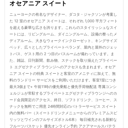
オセアニア スイート
ニューヨークの有名なデザイナー、ダコタ・ジャクソンが考案し
た 12 室のオセアニア スイートは、それぞれ 1,000 平方フィート
を超える豪華な広さを誇ります。これらのスタイリッシュなスイ
ートには、リビングルーム、ダイニングルーム、設備の整ったメ
ディアルーム、大きなウォークインクローゼット、キングサイズ
ベッド、広々としたプライベートベランダ、屋内と屋外のジェッ
トバス、ゲスト用の 2 つ目のバスルームが備わっています。ま
た、雑誌、日刊新聞、飲み物、スナックを取り揃えたプライベー
ト エグゼクティブ ラウンジへのアクセスも含まれます。オセア
ニア スイートの特典 スイートと客室のアメニティに加えて、無
料のランドリー サービスをご利用いただけます。客室1室につき
最大3個まで+ 午前11時の優先乗船と優先手荷物配送 専属コンシ
ェルジュが常駐するプライベートエグゼクティブラウンジへのカ
ード会員限定のアクセス。終日、ソフトドリンク、コーヒー、ス
ナックを無料でご用意 24時間対応のバトラーサービス スイート
内の無料バー（スイートドリンクメニューからのプレミアムスピ
リッツとワインのフルサイズボトル6本） 毎日補充される新鮮な
フルーツバスケット 優先オンライン予約 アクアマールスパテラ