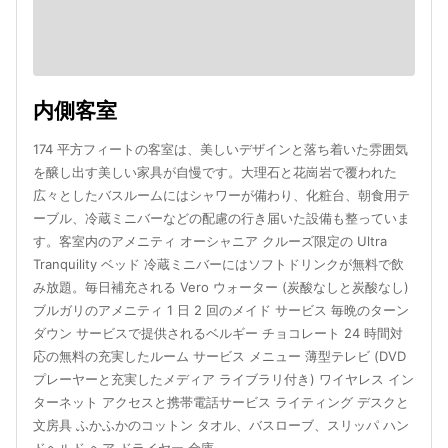
内側客室
174 平方フィートの客室は、美しいデザインと落ち着いた雰囲気
を醸し出す美しい家具が自慢です。大理石と花崗岩で覆われた
広々としたバスルームにはシャワーが備わり、化粧台、朝食用テ
ーブル、冷蔵ミニバーなどの配慮の行き届いた設備も整っていま
す。客室内のアメニティ オーシャニア クルーズ限定の Ultra
Tranquility ベッド 冷蔵ミニバーにはソフトドリンクが無料で飲
み放題。毎日補充される Vero ウォーター (炭酸なしと炭酸なし)
ブルガリのアメニティ 1 日 2 回のメイド サービス 毎晩のターン
ダウン サービスで提供されるベルギー チョコレート 24 時間対
応の無料の充実したルーム サービス メニュー 薄型テレビ (DVD
プレーヤーと充実したメディア ライブラリ付き) ワイヤレス イン
ターネット アクセスと携帯電話サービス ライティング デスクと
文房具 ふかふかのコットン タオル、バスローブ、スリッパ ハン
ドヘルド ヘア ドライヤー 金庫