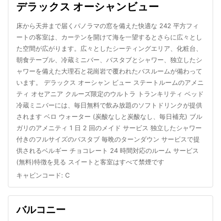
デラックス オーシャンビュー
床から天井まで届くパノラマの窓を備えた快適な 242 平方フィ
ートの客室は、カーテンを開けて海を一望するとさらに広々とし
た空間が広がります。広々としたシーティングエリア、化粧台、
朝食テーブル、冷蔵ミニバー、バスタブとシャワー、独立したシ
ャワーを備えた大理石と花崗岩で覆われたバスルームが備わって
います。 デラックス オーシャン ビュー ステートルームのアメニ
ティ オセアニア クルーズ限定のウルトラ トランキリティ ベッド
冷蔵ミニバーには、毎日無料で飲み放題のソフトドリンクが提供
されます ベロ ウォーター (炭酸なしと炭酸なし、毎日補充) ブル
ガリのアメニティ 1 日 2 回のメイド サービス 独立したシャワー
付きのフルサイズのバスタブ 毎晩のターンダウン サービスで提
供されるベルギー チョコレート 24 時間対応のルーム サービス
(無料)特徴を見る スイートと客室はすべて禁煙です
キャビンコード
:
C
バルコニー