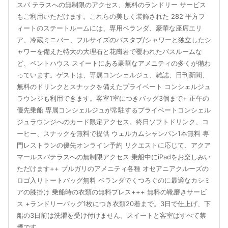
スパ テラスへの無制限のアクセス、無料のランドリー サービス
もご利用いただけます。これらの美しく装飾された 282 平方フ
ィートのステートルームには、専用ベランダ、豪華な座席エリ
ア、冷蔵ミニバー、フルサイズのバスタブ/シャワーと独立したシ
ャワーを備えた特大の大理石と花崗岩で覆われたバスルームな
ど、ペントハウス スイートにある豪華なアメニティの多くが備わ
っています。ゲストは、専属コンシェルジュ、雑誌、日刊新聞、
無料のドリンクとスナックを備えたプライベート コンシェルジュ
ラウンジも利用できます。客室1室につきバッグ3個まで+ 正午の
優先乗船 専属コンシェルジュが常駐するプライベートコンシェル
ジュラウンジへのカード限定アクセス。終日ソフトドリンク、コ
ーヒー、スナックを無料で提供 ウェルカムシャンパン1本無料 専
門レストランの優先オンライン予約 リクエストに応じて、アクア
マールスパテラスへの無制限アクセス 乗船中にiPadをお楽しみい
ただけます++ ブルガリのアメニティ各種 オセアニアクルーズの
ロゴ入りトートバッグ無料 ベランダでくつろぐのに最適なカシミ
アの膝掛け 乗船時の衣類の無料プレス+++ 無料の靴磨きサービ
ス +ランドリーバッグ1枚につき衣類20着まで。3日で仕上げ、下
船の3日前は洗濯を受け付けません。スイートと客室はすべて禁
煙です。