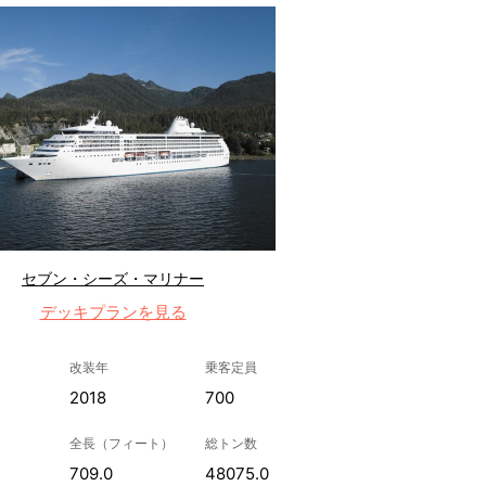
セブン・シーズ・マリナー
デッキプランを見る
改装年
乗客定員
2018
700
全長（フィート）
総トン数
709.0
48075.0