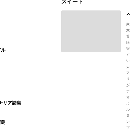
スイート
豪
意
贅
険
寄
ガル
す
い
大
ア
リ
が
ポ
オ
ナリア諸島
よ
ル
専
ン
諸島
ブ