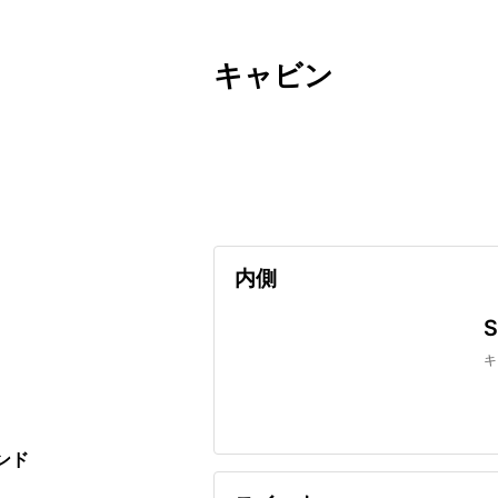
キャビン
出発日
利用者数
undefined
内側
キ
ンド