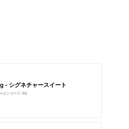
検索する
Sg - シグネチャースイート
ャビンコード
:
SG