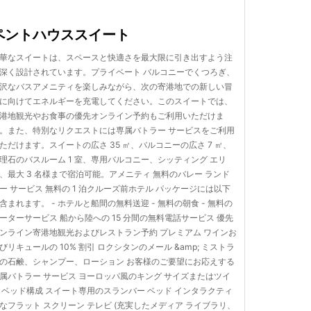
ペントハウススイート
華なスイートは、スペースと快適さを最大限に引き出すよう注
深く設計されています。プライベート バルコニーでくつろぎ、
沢なバスアメニティを楽しみながら、次の寄港地での新しい冒
に向けてエネルギーを充電してください。このスイートでは、
港地観光やお食事の優先オンライン予約もご利用いただけま
。また、特別なリクエストには専属バトラー サービスをご利用
ただけます。スイートの広さ 35 ㎡、バルコニーの広さ 7 ㎡、
理石のバスルーム 1 室、専用バルコニー、シッティング エリ
、最大 3 名様まで宿泊可能。アメニティ 無料のバレー ランド
ー サービス 無料の 1 泊クルーズ前ホテル パッケージには以下
含まれます。 - ホテルと船間の無料送迎 - 無料の朝食 - 無料の
ーターサービス 船から陸への 15 分間の無料電話サービス 優先
ンライン寄港地観光およびレストラン予約 プレミアム ワインお
びリキュールの 10% 割引 ロクシタンのメール &amp; ミストラ
の石鹸、シャンプー、ローション お客様のご要望にお応えする
属バトラー サービス ヨーロッパ風のキング サイズまたはツイ
 ベッド構成 スイート専用のスランバー ベッド インタラクティ
なフラット スクリーン テレビ (充実したメディア ライブラリ、