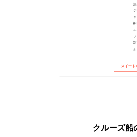
無
ジ
ャ
i
エ
フ
対
キ
スイートキ
クルーズ船