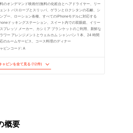
料のオンデマンド映画付)無料の化粧台とヘアドライヤー、リー
ェント バスローブとスリッパ、ゲランとロクシタンの石鹸、シ
ンプー、ローション各種、すべてのiPhoneモデルに対応する
Phoneドッキングステーション、スイート内での双眼鏡、イリー
スプレッソ メーカー、カシミア ブランケットのご利用、新鮮な
ラワー アレンジメントとウェルカム シャンパン 1 本、24 時間
応のルームサービス、コース料理のディナー
ャビンコード
:
A
ャビンを全て見る (12件)
の概要