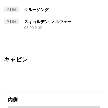
4 日目
クルージング
5 日目
スキョルデン, ノルウェー
08:00 到着
キャビン
出発日
利用者数
undefined
内側