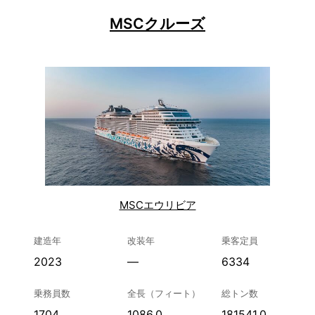
MSCクルーズ
MSCエウリビア
建造年
改装年
乗客定員
2023
—
6334
乗務員数
全長（フィート）
総トン数
1704
1086.0
181541.0