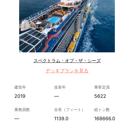
スペクトラム・オブ・ザ・シーズ
デッキプランを見る
建造年
改装年
乗客定員
2019
—
5622
乗務員数
全長（フィート）
総トン数
—
1139.0
168666.0