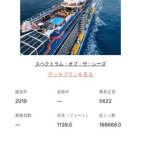
スペクトラム・オブ・ザ・シーズ
デッキプランを見る
建造年
改装年
乗客定員
2019
—
5622
乗務員数
全長（フィート）
総トン数
—
1139.0
168666.0