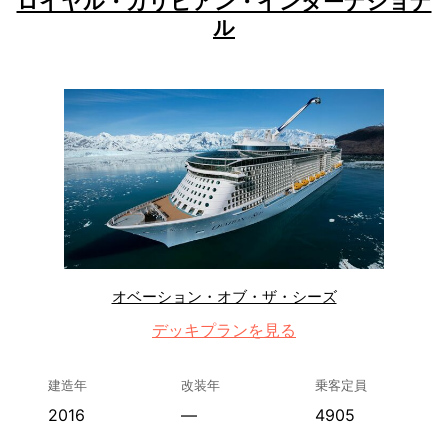
ロイヤル・カリビアン・インターナショナ
ル
オベーション・オブ・ザ・シーズ
デッキプランを見る
建造年
改装年
乗客定員
2016
—
4905