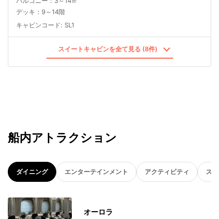
バルコニー：3～14㎡
デッキ：9～14階
キャビンコード
:
SL1
スイートキャビンを全て見る (8件)
船内アトラクション
ダイニング
エンターテインメント
アクティビティ
スパ
オーロラ