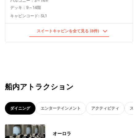
バルコニー：3～14㎡
デッキ：9～14階
キャビンコード
:
SL1
スイートキャビンを全て見る (8件)
船内アトラクション
ダイニング
エンターテインメント
アクティビティ
スパ
オーロラ