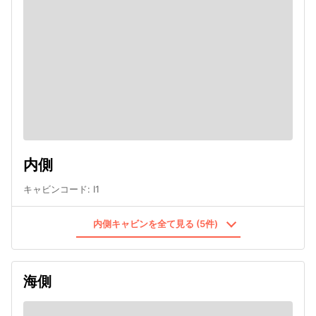
内側
キャビンコード
:
I1
内側キャビンを全て見る (5件)
海側