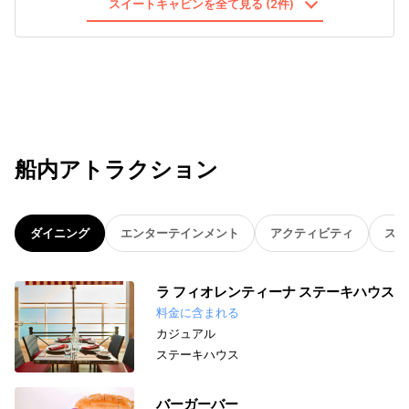
スイートキャビンを全て見る (2件)
船内アトラクション
ダイニング
エンターテインメント
アクティビティ
スパ
ラ フィオレンティーナ ステーキハウス
料金に含まれる
カジュアル
ステーキハウス
バーガーバー