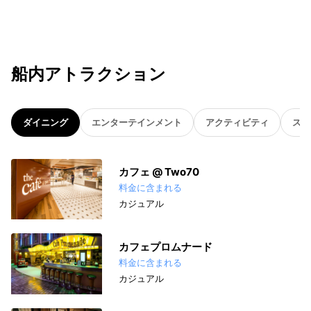
船内アトラクション
ダイニング
エンターテインメント
アクティビティ
スパ
カフェ @ Two70
料金に含まれる
カジュアル
カフェプロムナード
料金に含まれる
カジュアル