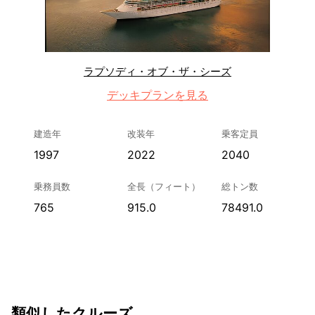
ラプソディ・オブ・ザ・シーズ
デッキプランを見る
建造年
改装年
乗客定員
1997
2022
2040
乗務員数
全長（フィート）
総トン数
765
915.0
78491.0
類似したクルーズ