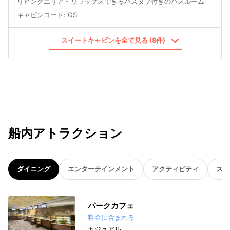
リビングエリア - リラックスできるバスタブ付きのバスルーム
キャビンコード
:
GS
スイートキャビンを全て見る (8件)
船内アトラクション
ダイニング
エンターテインメント
アクティビティ
スパ
パークカフェ
料金に含まれる
カジュアル