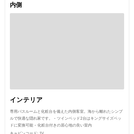
内側
インテリア
専用バスルームと化粧台を備えた内側客室。海から離れたシンプ
ルで快適な隠れ家です。 - ツインベッド2台はキングサイズベッ
ドに変換可能 - 化粧台付きの居心地の良い室内
キャビンコード
:
1V