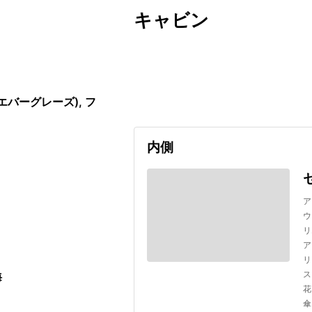
キャビン
出発日
利用者数
2026/11/21
バーグレーズ), フ
内側
ア
ウ
リ
ア
リ
ス
海
花
傘