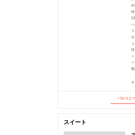
A
特
S
へ
ス
せ
ョ
待
ト
ー
無
キ
バルコニー
スイート