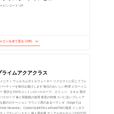
ャビンコード
:
O1
ャビンを全て見る (3件)
プライムアクアクラス
メニティ ウェルカムボトルウォーター リクエストに応じてフレ
バーティーを毎日お届けします 毎日のおいしい料理 ピローメニ
ー 贅沢な100%コットンのバスローブ、スリッパ、タオル 贅沢
バスローブ 傘と双眼鏡の使用 客室の特徴 スパに近いプレミア
な船のロケーション ラウンジ席のあるベランダ（Edgeでは
nfinite Veranda） Celebrity&#39;s eXhaleTMの寝具 インタラ
ティブテレビシステム 個人用金庫 デュアルボルテージ110/220