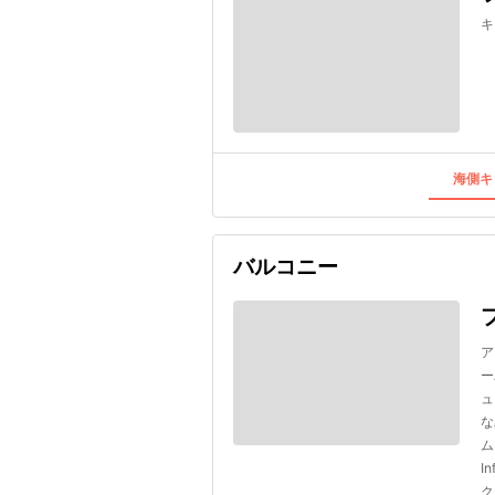
キ
海側キ
バルコニー
ア
ー
ュ
な
ム
I
ク