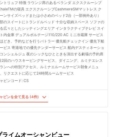
ントリュフ 特徴 ラウンジ席のあるベランダ エクスクルーシブ
XhaleTMの寝具 エクスクルーシブCashmereSMマットレス ク
ーンサイズベッドまたは小さめのベッド2台（一部例外あり）
部のスイートにトランドルベッド 十分な収納スペース ソファの
る広々としたシッティングエリア インタラクティブテレビ スイ
ト内金庫 デュアルボルテージ110/220 AC ミニ冷蔵庫 サービス
ほどき、予約などを行うバトラー 優先船チェックイン 優先下船
ービス 寄港地での優先テンダーサービス 船内デスティネーショ
コンシェルジュ 夜のシックなひとときを演出する劇場の予約席
日2回のハウスキーピングサービス、ダイニング、ルミナエレス
ランへの特別アクセス、ルミナエルームサービス朝食メニュ
、リクエストに応じて24時間ルームサービス
ャビンコード
:
CS
ャビンを全て見る (4件)
プライムオーシャンビュー