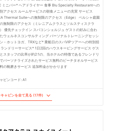
C ミニバー* ヘアドライヤー 食事 Blu Specialty Restaurantへの
別アクセス ルームサービスの朝食メニューの充実 サービス
EA Thermal Suiteへの無制限のアクセス（Edge） ペルシャ庭園
の無制限のアクセス（ミレニアムクラスとソルスティスクラ
） 優先チェックイン スパコンシェルジュ ゲストの好みに合わ
たウェルネスコンサルティング パーソナルトレーニングセッシ
ン - ホットヨガ、TRXなど* 乗船日のスパVIPツアーへの特別招
 ランドリーサービス* 1日2回のハウスキーピングサービス ゲス
とスタッフの比率が約2:1の、当ホテルの特徴であるフレンドリ
でパーソナライズされたサービス無料のビーチタオルサービス
料の靴磨きサービス 追加料金がかかります
ャビンコード
:
A1
キャビンを全て見る (17件)