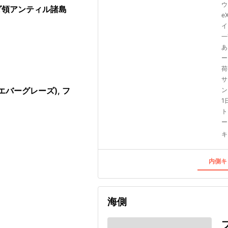
ウ
ンダ領アンティル諸島
e
イ
一
あ
ー
荷
サ
ン
バーグレーズ), フ
1
ト
ー
キ
内側キ
海側