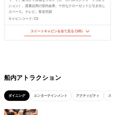
ション）。貴重品用の室内金庫。十分なクローゼットと引き出し
スペース。テレビ。客室空調
キャビンコード
:
CS
スイートキャビンを全て見る (3件)
船内アトラクション
ダイニング
エンターテインメント
アクティビティ
スパ