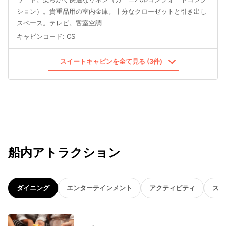
ション）。貴重品用の室内金庫。十分なクローゼットと引き出し
スペース。テレビ。客室空調
キャビンコード
:
CS
スイートキャビンを全て見る (3件)
船内アトラクション
ダイニング
エンターテインメント
アクティビティ
スパ