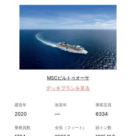
MSCビルトゥオーサ
デッキプランを見る
建造年
改装年
乗客定員
2020
—
6334
乗務員数
全長（フィート）
総トン数