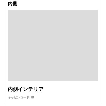
内側
内側インテリア
キャビンコード
:
IB