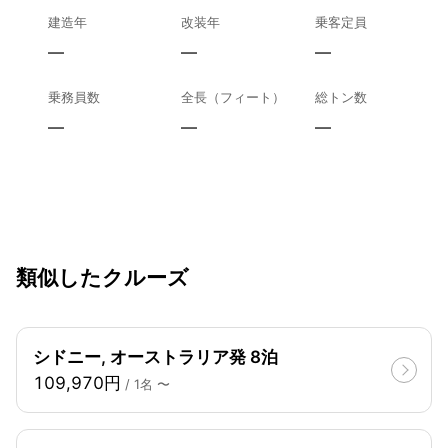
建造年
改装年
乗客定員
—
—
—
乗務員数
全長（フィート）
総トン数
—
—
—
類似したクルーズ
シドニー, オーストラリア発 8泊
109,970円
/ 1名 〜