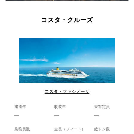
コスタ・クルーズ
コスタ・ファシノーザ
建造年
改装年
乗客定員
—
—
—
乗務員数
全長（フィート）
総トン数