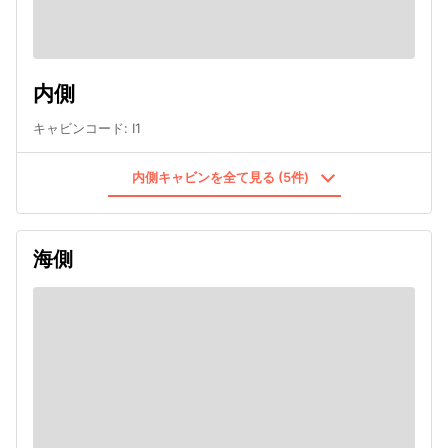
内側
キャビンコード
:
I1
内側キャビンを全て見る (5件)
海側