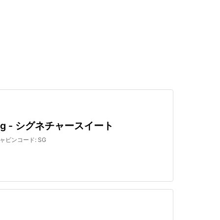
検索する
Sg - シグネチャースイート
ャビンコード
:
SG