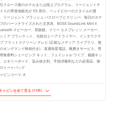
引クルーズ後のホテルまたは陸上プログラム、リージェントチ
イスの寄港地観光が 5% 割引、ベッドピローのスタイルの選
、リージェント プラッシュ バスローブとスリッパ、毎日のカナ
プのパーソナライズされた文房具、BOSE SoundLink Mini II
luetooth スピーカー、双眼鏡、イリー エスプレッソ メーカー、
シミア ブランケット、化粧台とヘアドライヤー、インタラクテ
ブ フラットスクリーン テレビ (広範なメディア ライブラリ、無
のオンデマンド映画付き)、直通衛星電話、靴磨きサービス、男
用無香料シェービング キット、フェイシャル ワイプ、裁縫キッ
、エモリーボード、染み抜き剤、手指消毒剤などの必需品、無
のトートバッグ
ャビンコード
:
A
ャビンを全て見る (11件)