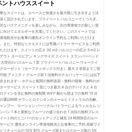
ペントハウススイート
華なスイートは、スペースと快適さを最大限に引き出すよう注
深く設計されています。プライベート バルコニーでくつろぎ、
沢なバスアメニティを楽しみながら、次の寄港地での新しい冒
に向けてエネルギーを充電してください。このスイートでは、
港地観光やお食事の優先オンライン予約もご利用いただけま
。また、特別なリクエストには専属バトラー サービスをご利用
ただけます。スイートの広さ 30 m2 バルコニーの広さ 5 m2 レ
アウト ヨーロピアン キングサイズ スイート スランバーベッド
 大理石のバスルーム 1 室 プライベートバルコニー ウォークイ
クローゼット（セーフティボックス付き） 最大 3 名様までご宿
可能 アメニティ クルーズ前 1 泊無料ホテルパッケージには以下
含まれます: - ホテルと船間の無料送迎 - 無料の朝食 - 無料のポ
ターサービス スイート 1 室につき最大 4 台のデバイスと 4 台
ログインを含む無料の無制限 WiFi* 船から陸までの無料 15 分
の通話時間 ゲランとロクシタンのメールとミストラルの石鹸、
ャンプー、ローション パーソナルバトラーによるウェルカム シ
ンパン 1 本と新鮮なフルーツの盛り合わせ 1 泊目の無料プレス
イート内のミニバーのセットアップと補充 24 時間対応のルー
サービス 優先オンライン寄港地観光とお食事のご予約 高級ワイ
とリキュールの 10% 割引 クルーズ前またはクルーズ後の 5%