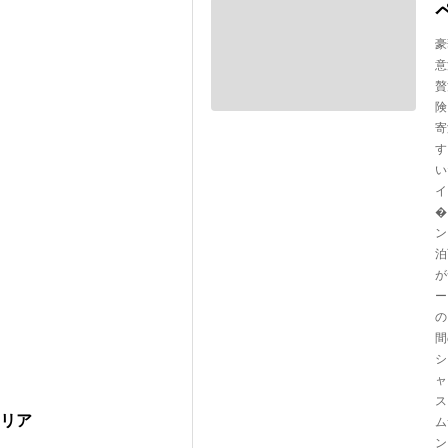
豪
意
贅
険
寄
す
い
イ
�
ン
泊
が
ー
の
間
シ
ャ
ス
タリア
ム
ン