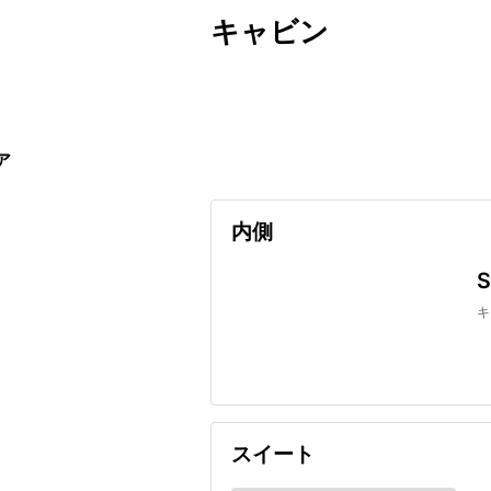
キャビン
出発日
利用者数
undefined
ア
内側
キ
スイート