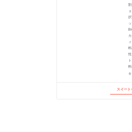
割
ョ
択
ッ
B
カ
ィ
料
性
ト
料
キ
スイートキ