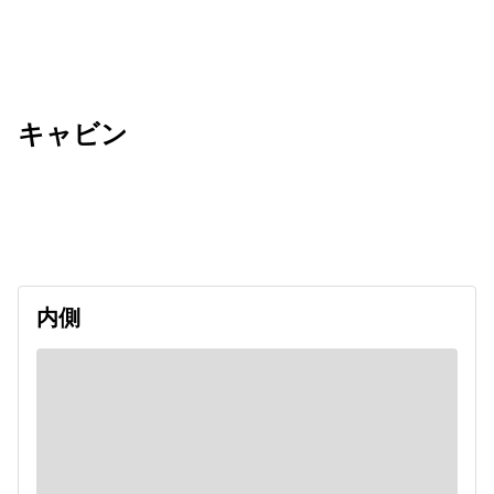
キャビン
出発日
利用者数
undefined
内側