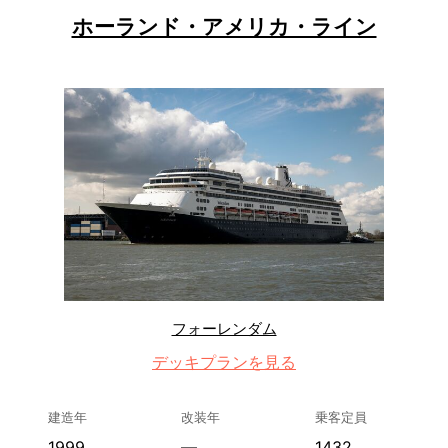
ホーランド・アメリカ・ライン
フォーレンダム
デッキプランを見る
建造年
改装年
乗客定員
1999
—
1432