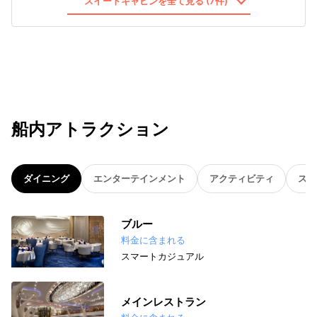
スイートキャビンを全て見る (7件)
船内アトラクション
ダイニング
エンターテインメント
アクティビティ
スパ
ブルー
料金に含まれる
スマートカジュアル
メインレストラン