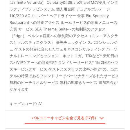
はInfinite Veranda） Celebrity&#39;s eXhaleTMの寝具 インタ
ラクティブテレビシステム 個人用金庫 デュアルボルテージ
110/220 AC ミニバー* ヘアドライヤー 食事 Blu Specialty
Restaurantへの特別アクセス ルームサービスの朝食メニューの
充実 サービス SEA Thermal Suiteへの無制限のアクセス
（Edge） ペルシャ庭園への無制限のアクセス（ミレニアムクラ
スとソルスティスクラス） 優先チェックイン スパコンシェルジ
ュ ゲストの好みに合わせたウェルネスコンサルティング パーソ
ナルトレーニングセッション - ホットヨガ、TRXなど* 乗船日の
スパVIPツアーへの特別招待 ランドリーサービス* 1日2回のハウ
スキーピングサービス ゲストとスタッフの比率が約2:1の、当ホ
テルの特徴であるフレンドリーでパーソナライズされたサービス
無料のビーチタオルサービス 無料の靴磨きサービス 追加料金が
かかります
キャビンコード
:
A1
バルコニーキャビンを全て見る (17件)