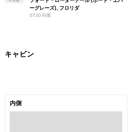
フォート・ローダーデール (ポート・エバ
ーグレーズ), フロリダ
07:00 到着
キャビン
出発日
利用者数
undefined
内側