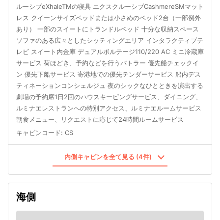
ルーシブeXhaleTMの寝具 エクスクルーシブCashmereSMマット
レス クイーンサイズベッドまたは小さめのベッド2台（一部例外
あり） 一部のスイートにトランドルベッド 十分な収納スペース
ソファのある広々としたシッティングエリア インタラクティブテ
レビ スイート内金庫 デュアルボルテージ110/220 AC ミニ冷蔵庫
サービス 荷ほどき、予約などを行うバトラー 優先船チェックイ
ン 優先下船サービス 寄港地での優先テンダーサービス 船内デス
ティネーションコンシェルジュ 夜のシックなひとときを演出する
劇場の予約席1日2回のハウスキーピングサービス、ダイニング、
ルミナエレストランへの特別アクセス、ルミナエルームサービス
朝食メニュー、リクエストに応じて24時間ルームサービス
キャビンコード
:
CS
内側キャビンを全て見る (4件)
海側