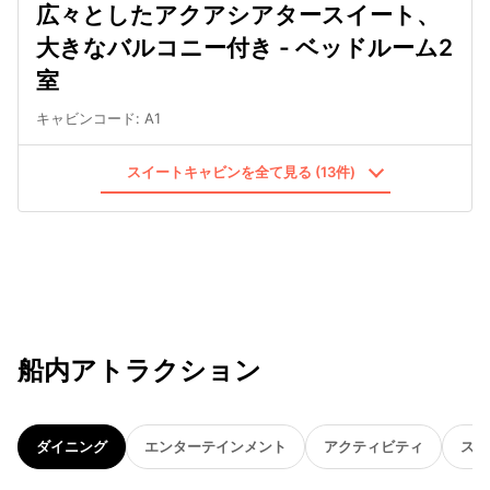
広々としたアクアシアタースイート、
大きなバルコニー付き - ベッドルーム2
室
キャビンコード
:
A1
スイートキャビンを全て見る (13件)
船内アトラクション
ダイニング
エンターテインメント
アクティビティ
スパ