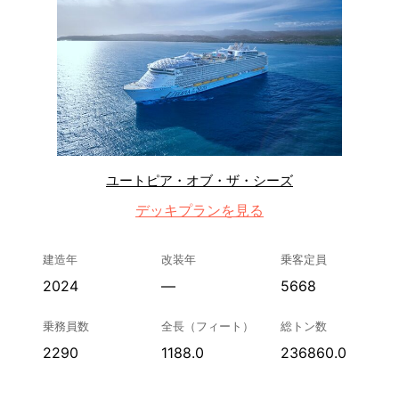
ユートピア・オブ・ザ・シーズ
デッキプランを見る
建造年
改装年
乗客定員
2024
—
5668
乗務員数
全長（フィート）
総トン数
2290
1188.0
236860.0