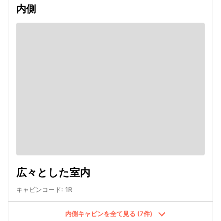
内側
広々とした室内
キャビンコード
:
1R
内側キャビンを全て見る (7件)