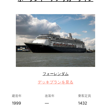
フォーレンダム
デッキプランを見る
建造年
改装年
乗客定員
1999
—
1432