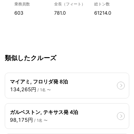
乗務員数
全長（フィート）
総トン数
603
781.0
61214.0
類似したクルーズ
マイアミ, フロリダ発 8泊
134,265円
/ 1名 〜
ガルベストン, テキサス発 4泊
98,175円
/ 1名 〜