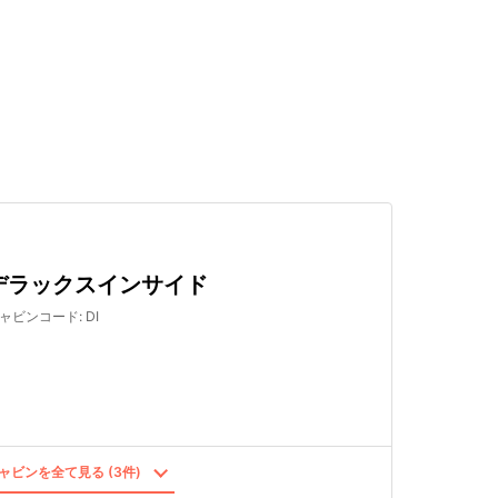
検索する
デラックスインサイド
ャビンコード
:
DI
ャビンを全て見る (3件)