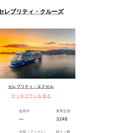
セレブリティ・クルーズ
セレブリティ・エクセル
デッキプランを見る
改装年
乗客定員
—
3248
全長（フィート）
総トン数