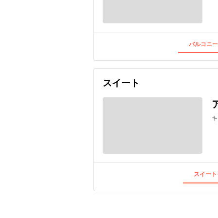
バルコニー
スイート
キ
スイート