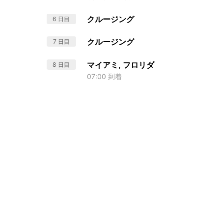
クルージング
6 日目
クルージング
7 日目
マイアミ, フロリダ
8 日目
07:00 到着