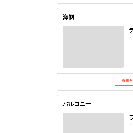
海側
キ
海側キ
バルコニー
キ