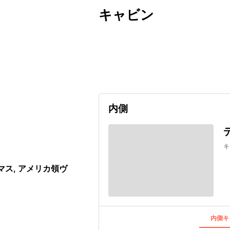
キャビン
出発日
利用者数
2026/12/06
内側
キ
マス, アメリカ領ヴ
内側キ