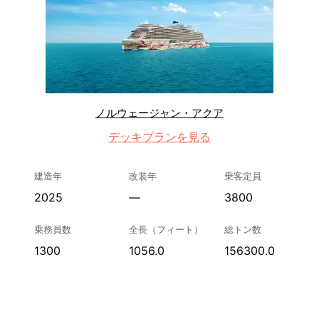
ノルウェージャン・アクア
デッキプランを見る
建造年
改装年
乗客定員
2025
—
3800
乗務員数
全長（フィート）
総トン数
1300
1056.0
156300.0