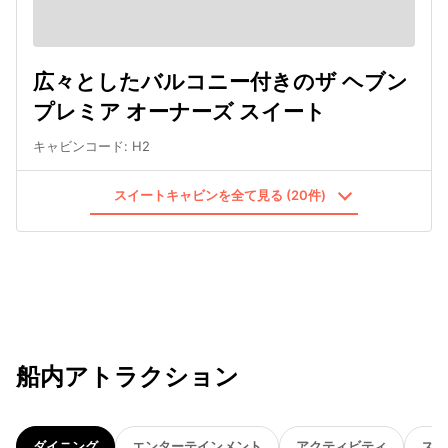
広々としたバルコニー付きのザ ヘブン
プレミア オーナーズ スイート
キャビンコード
:
H2
スイートキャビンを全て見る (20件)
船内アトラクション
ダイニング
エンターテインメント
アクティビティ
スパ