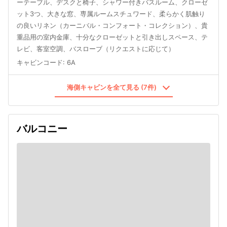
ーテーブル、デスクと椅子、シャワー付きバスルーム、クローゼ
ット3つ、大きな窓、専属ルームスチュワード、柔らかく肌触り
の良いリネン（カーニバル・コンフォート・コレクション）、貴
重品用の室内金庫、十分なクローゼットと引き出しスペース、テ
レビ、客室空調、バスローブ（リクエストに応じて）
キャビンコード
:
6A
海側キャビンを全て見る (7件)
バルコニー