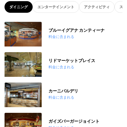
ダイニング
エンターテインメント
アクティビティ
スパ
ブルーイグアナ カンティーナ
料金に含まれる
リドマーケットプレイス
料金に含まれる
カーニバルデリ
料金に含まれる
ガイズバーガージョイント