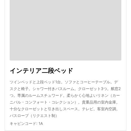
インテリア二段ベッド
ツインベッドと上段ベッド1台。ソファとコーヒーテーブル。デ
スクと椅子。シャワー付きバスルーム。クローゼット3つ。舷窓2
つ。専属のルームスチュワード。柔らかく心地よいリネン（カー
ニバル・コンフォート・コレクション）。貴重品用の室内金庫。
十分なクローゼットと引き出しスペース。テレビ。客室内空調。
バスローブ（リクエスト制）
キャビンコード
:
1A