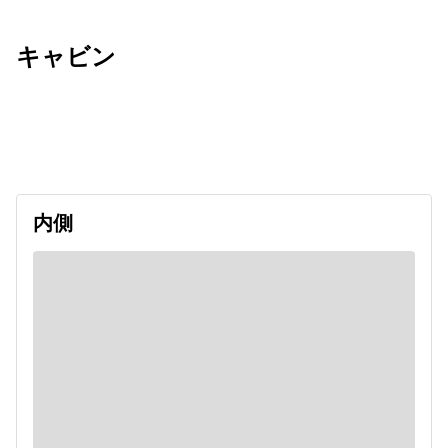
キャビン
出発日
利用者数
undefined
内側