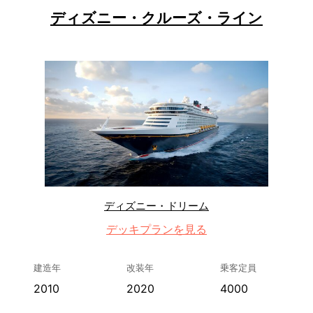
ディズニー・クルーズ・ライン
ディズニー・ドリーム
デッキプランを見る
建造年
改装年
乗客定員
2010
2020
4000