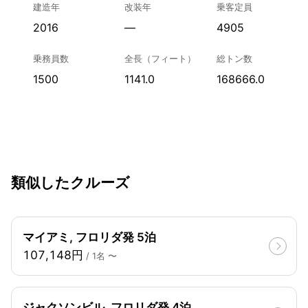
建造年
改装年
乗客定員
2016
—
4905
乗務員数
全長（フィート）
総トン数
1500
1141.0
168666.0
類似したクルーズ
マイアミ, フロリダ発 5泊
107,148円
/ 1名 〜
ジャクソンビル, フロリダ発 4泊