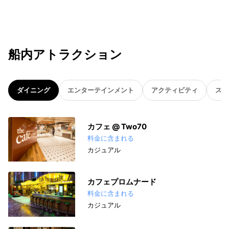
船内アトラクション
ダイニング
エンターテインメント
アクティビティ
スパ
カフェ @ Two70
料金に含まれる
カジュアル
カフェプロムナード
料金に含まれる
カジュアル