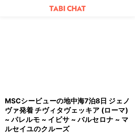
MSCシービューの地中海7泊8日 ジェノ
ヴァ発着 チヴィタヴェッキア (ローマ)
~ パレルモ ~ イビサ ~ バルセロナ ~ マ
ルセイユのクルーズ