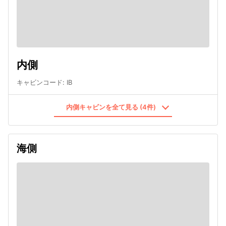
内側
キャビンコード
:
IB
内側キャビンを全て見る (4件)
海側