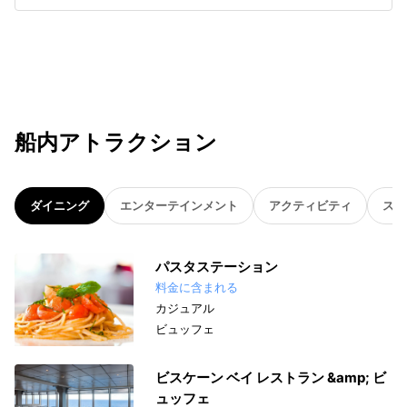
船内アトラクション
ダイニング
エンターテインメント
アクティビティ
スパ
パスタステーション
料金に含まれる
カジュアル
ビュッフェ
ビスケーン ベイ レストラン &amp; ビ
ュッフェ