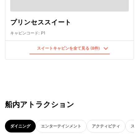
プリンセススイート
キャビンコード
:
P1
スイートキャビンを全て見る (8件)
船内アトラクション
ダイニング
エンターテインメント
アクティビティ
スパ