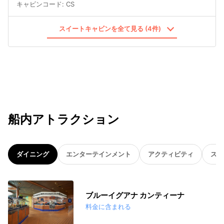
キャビンコード
:
CS
スイートキャビンを全て見る (4件)
船内アトラクション
ダイニング
エンターテインメント
アクティビティ
スパ
ブルーイグアナ カンティーナ
料金に含まれる