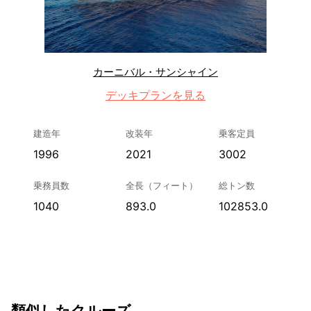
カーニバル・サンシャイン
デッキプランを見る
建造年
改装年
乗客定員
1996
2021
3002
乗務員数
全長（フィート）
総トン数
1040
893.0
102853.0
類似したクルーズ