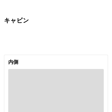
キャビン
出発日
利用者数
undefined
内側