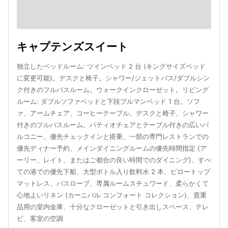
キャプテンズスイート
独立したベッドルーム: ツインベッド 2 台 (キングサイズベッド
に変更可能)。デスクと椅子。シャワー/ジェットバス/ダブルシン
ク付きのフルバスルーム。ウォークインクローゼット。リビング
ルーム: ダブルソファベッドと下段プルマンベッド 1 台。ソフ
ァ、アームチェア、コーヒーテーブル。デスクと椅子。シャワー
付きのフルバスルーム。パティオチェアとテーブル付きの広いバ
ルコニー。優先チェックインと搭乗、一部の専門レストランでの
優先ディナー予約、メインダイニングルームの優先時間指定 (ア
ーリー、レイト、またはご都合の良い時間でのダイニング)、すべ
ての港での優先下船、大型ボトル入り飲料水 2 本、ピロートップ
マットレス、バスローブ、専属ルームスチュワード、柔らかくて
心地よいリネン (カーニバル コンフォート コレクション)、貴重
品用の室内金庫、十分なクローゼットと引き出しスペース、テレ
ビ、客室の空調