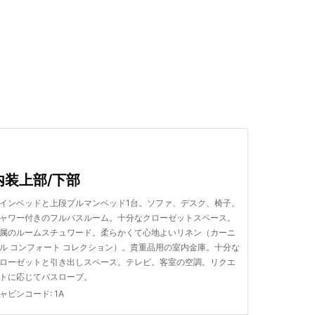
検索する
内装上部/下部
インベッドと上段プルマンベッド1台。ソファ、デスク、椅子。
ャワー付きのフルバスルーム。十分なクローゼットスペース。
属のルームスチュワード。柔らかくて心地よいリネン（カーニ
ル コンフォート コレクション）。貴重品用の室内金庫。十分な
ローゼットと引き出しスペース。テレビ。客室の空調。リクエ
トに応じてバスローブ。
ャビンコード
:
1A