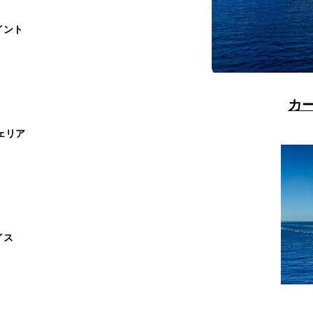
イント
カ
ェリア
イス