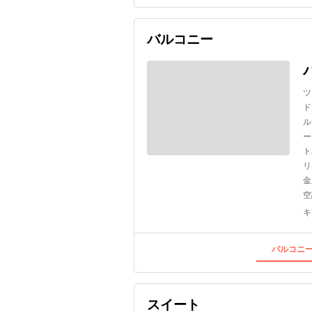
バルコニー
ツ
ド
ル
ー
ト
リ
金
空
キ
バルコニー
スイート