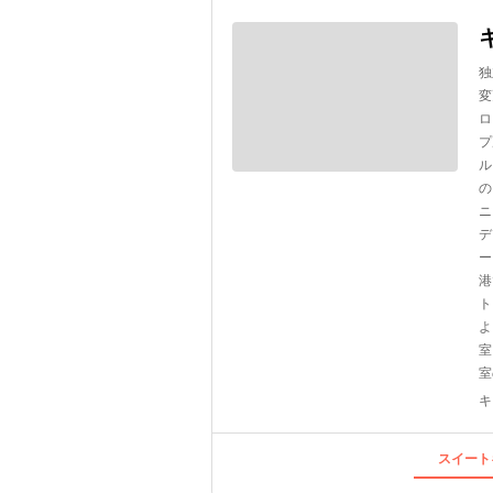
独
変
ロ
プ
ル
の
ニ
デ
ー
港
ト
よ
室
室
キ
スイート