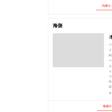
内側キャ
海側
ツ
ド
約
ー
ム
ュ
コ
出
応
キ
海側キ