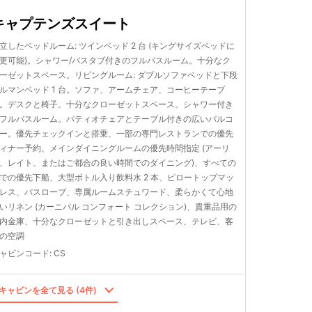
キャプテンズスイート
立したベッドルーム: ツインベッド 2 台 (キングサイズベッドに
更可能)。シャワー/バスタブ付きのフルバスルーム。十分なク
ーゼットスペース。リビングルーム: ダブルソファベッドと下段
ルマンベッド 1 台。ソファ、アームチェア、コーヒーテーブ
。デスクと椅子。十分なクローゼットスペース。シャワー付き
フルバスルーム。パティオチェアとテーブル付きの広いバルコ
ー。優先チェックインと搭乗、一部の専門レストランでの優先
ィナー予約、メインダイニングルームの優先時間指定 (アーリ
、レイト、またはご都合の良い時間でのダイニング)、すべての
での優先下船、大型ボトル入り飲料水 2 本、ピロートップマッ
レス、バスローブ、専属ルームスチュワード、柔らかくて心地
いリネン (カーニバル コンフォート コレクション)、貴重品用の
内金庫、十分なクローゼットと引き出しスペース、テレビ、客
の空調
ャビンコード
:
CS
キャビンを全て見る (4件)