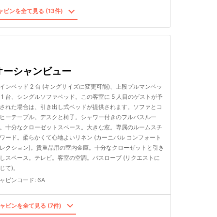
ビンを全て見る (13件)
オーシャンビュー
インベッド 2 台 (キングサイズに変更可能)、上段プルマンベッ
 1 台、シングルソファベッド。この客室に 5 人目のゲストが予
された場合は、引き出し式ベッドが提供されます。ソファとコ
ヒーテーブル。デスクと椅子。シャワー付きのフルバスルー
。十分なクローゼットスペース。大きな窓。専属のルームスチ
ワード。柔らかくて心地よいリネン (カーニバル コンフォート
レクション)。貴重品用の室内金庫。十分なクローゼットと引き
しスペース。テレビ。客室の空調。バスローブ (リクエストに
じて)。
ャビンコード
:
6A
ャビンを全て見る (7件)