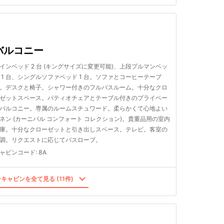
バルコニー
インベッド 2 台 (キングサイズに変更可能)、上段プルマンベッ
 1 台、シングルソファベッド 1 台。ソファとコーヒーテーブ
。デスクと椅子。シャワー付きのフルバスルーム。十分なクロ
ゼットスペース。パティオチェアとテーブル付きのプライベー
バルコニー。専属のルームスチュワード。柔らかくて心地よい
ネン (カーニバル コンフォート コレクション)。貴重品用の室内
庫。十分なクローゼットと引き出しスペース。テレビ。客室の
調。リクエストに応じてバスローブ。
ャビンコード
:
8A
キャビンを全て見る (11件)