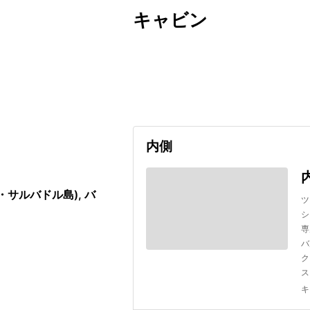
キャビン
出発日
利用者数
2026/09/28
内側
サルバドル島), バ
ツ
シ
専
バ
ク
ス
キ