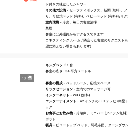
ド付きの独立したシャワー
その他の設備
- セーフティボックス、新聞 (無料)
り。可動式ベッド (有料)、ベビーベッド (有料)もリ
室内環境
- 冷房、毎日の客室清掃
禁煙
客室には外通路からアクセスできます
コネクティング ルーム / 隣合った客室のリクエスト
望に添えない場合もあります)
キングベッド 1 台
客室の広さ : 34 平方メートル
13
客室の構成
- ベッドルーム、応接スペース
リラクゼーション
- 室内でのマッサージ可
インターネット
- WiFi (無料)
エンターテイメント
- 42 インチのLED テレビ (衛星チャ
ック
お食事とお飲み物
- 冷蔵庫、ミニバー (アイテム無
ポット
寝具
- ピロートップ ベッド、羽毛布団、ターンダウ