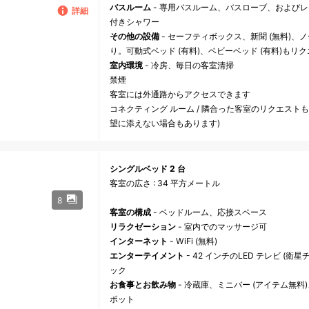
バスルーム
- 専用バスルーム、バスローブ、および
詳細
付きシャワー
その他の設備
- セーフティボックス、新聞 (無料)
り。可動式ベッド (有料)、ベビーベッド (有料)もリ
室内環境
- 冷房、毎日の客室清掃
禁煙
客室には外通路からアクセスできます
コネクティング ルーム / 隣合った客室のリクエスト
望に添えない場合もあります)
シングルベッド 2 台
客室の広さ : 34 平方メートル
8
客室の構成
- ベッドルーム、応接スペース
リラクゼーション
- 室内でのマッサージ可
インターネット
- WiFi (無料)
エンターテイメント
- 42 インチのLED テレビ (衛星チャ
ック
お食事とお飲み物
- 冷蔵庫、ミニバー (アイテム無
ポット