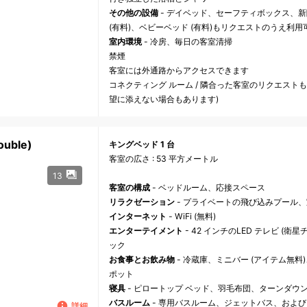
その他の設備
- デイベッド、セーフティボックス、新
(有料)、ベビーベッド (有料)もリクエストのうえ利用
室内環境
- 冷房、毎日の客室清掃
禁煙
客室には外通路からアクセスできます
コネクティング ルーム / 隣合った客室のリクエスト
望に添えない場合もあります)
uble)
キングベッド 1 台
客室の広さ : 53 平方メートル
13
客室の構成
- ベッドルーム、応接スペース
リラクゼーション
- プライベートの飛び込みプール
インターネット
- WiFi (無料)
エンターテイメント
- 42 インチのLED テレビ (衛星チャ
ック
お食事とお飲み物
- 冷蔵庫、ミニバー (アイテム無
ポット
寝具
- ピロートップ ベッド、羽毛布団、ターンダウ
バスルーム
- 専用バスルーム、ジェットバス、およ
詳細