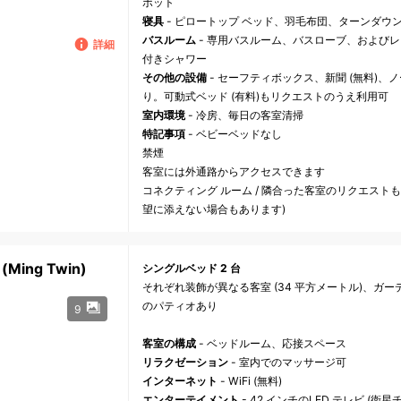
ポット
寝具
- ピロートップ ベッド、羽毛布団、ターンダウ
バスルーム
- 専用バスルーム、バスローブ、および
詳細
付きシャワー
その他の設備
- セーフティボックス、新聞 (無料)
り。可動式ベッド (有料)もリクエストのうえ利用可
室内環境
- 冷房、毎日の客室清掃
特記事項
- ベビーベッドなし
禁煙
客室には外通路からアクセスできます
コネクティング ルーム / 隣合った客室のリクエスト
望に添えない場合もあります)
ing Twin)
シングルベッド 2 台
それぞれ装飾が異なる客室 (34 平方メートル)、ガ
のパティオあり
9
客室の構成
- ベッドルーム、応接スペース
リラクゼーション
- 室内でのマッサージ可
インターネット
- WiFi (無料)
エンターテイメント
- 42 インチのLED テレビ (衛星チャ