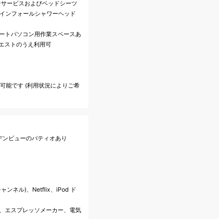
ンサービスおよびベッドシーツ
レインフォールシャワーヘッド
、ノートパソコン用作業スペースあ
クエストのうえ利用可
も可能です (利用状況によりご希
ーデンビューのパティオあり
ンネル)、Netflix、iPod ド
料)、エスプレッソメーカー、電気