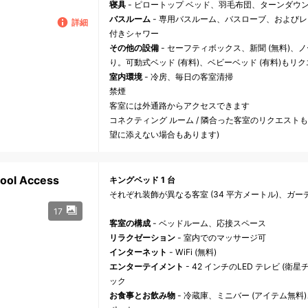
寝具
- ピロートップ ベッド、羽毛布団、ターンダウ
バスルーム
- 専用バスルーム、バスローブ、および
詳細
付きシャワー
その他の設備
- セーフティボックス、新聞 (無料)
り。可動式ベッド (有料)、ベビーベッド (有料)もリ
室内環境
- 冷房、毎日の客室清掃
禁煙
客室には外通路からアクセスできます
コネクティング ルーム / 隣合った客室のリクエスト
望に添えない場合もあります)
ool Access
キングベッド 1 台
それぞれ装飾が異なる客室 (34 平方メートル)、ガ
17
客室の構成
- ベッドルーム、応接スペース
リラクゼーション
- 室内でのマッサージ可
インターネット
- WiFi (無料)
エンターテイメント
- 42 インチのLED テレビ (衛星チャ
ック
お食事とお飲み物
- 冷蔵庫、ミニバー (アイテム無