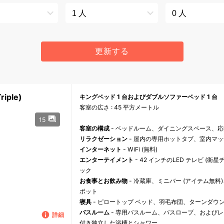
更新する
iple)
キングベッド 1 台およびダブルソファーベッド 1 台
客室の広さ : 45 平方メートル
15
客室の構成
- ベッドルーム、ダイニングスペース、
リラクゼーション
- 屋内の専用ホットタブ、室内マ
インターネット
- WiFi (無料)
エンターテイメント
- 42 インチのLED テレビ (衛星チャ
ック
お食事とお飲み物
- 冷蔵庫、ミニバー (アイテム無
ポット
寝具
- ピロートップ ベッド、羽毛布団、ターンダウ
バスルーム
- 専用バスルーム、バスローブ、および
詳細
付き独立した浴槽とシャワー