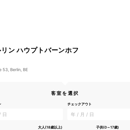
ルリン ハウプトバーンホフ
e 53, Berlin, BE
客室を選択
ン
チェックアウト
/ 日
年 / 月 / 日
大人(18歳以上)
子供(0～17歳)