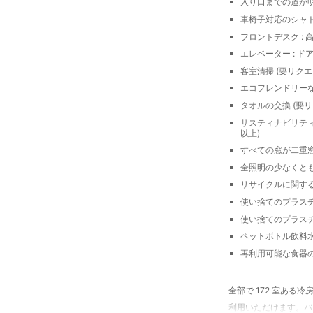
入り口までの道が
車椅子対応のシャ
フロントデスク : 高さ 
エレベーター : ドア幅 
客室清掃 (要リクエ
エコフレンドリー
タオルの交換 (要リ
サスティナビリティ 
以上)
すべての窓が二重
全照明の少なくとも 
リサイクルに関す
使い捨てのプラス
使い捨てのプラス
ペットボトル飲料
再利用可能な食器
全部で 172 室ある
利用いただけます。バ