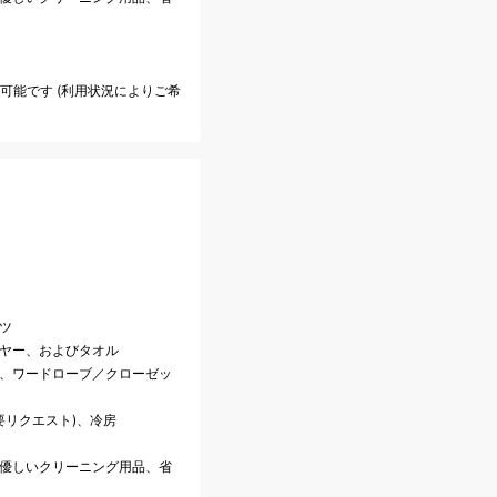
も可能です (利用状況によりご希
ツ
イヤー、およびタオル
話、ワードローブ／クローゼッ
(要リクエスト)、冷房
に優しいクリーニング用品、省