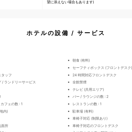
望に添えない場合もあります)
ホテルの設備 / サービス
朝食 (有料)
セーフティボックス (フロントデスク
スタッフ
24 時間対応フロントデスク
 / ランドリーサービス
全館禁煙
テレビ (共用エリア)
リ
バー / ラウンジの数 : 2
カフェの数 : 1
レストランの数 : 1
地内)
駐車場 (有料)
車椅子対応 (制限あり)
洗面所
車椅子対応のフロントデスク