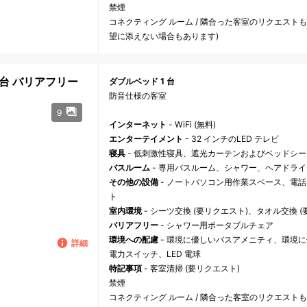
禁煙
コネクティング ルーム / 隣合った客室のリクエスト
望に添えない場合もあります)
 台 バリアフリー
ダブルベッド 1 台
防音仕様の客室
9
インターネット
- WiFi (無料)
エンターテイメント
- 32 インチのLED テレビ
寝具
- 低刺激性寝具、遮光カーテンおよびベッドシー
バスルーム
- 専用バスルーム、シャワー、ヘアドラ
その他の設備
- ノートパソコン用作業スペース、電
ト
室内環境
- シーツ交換 (要リクエスト)、タオル交換 
バリアフリー
- シャワー用ポータブルチェア
環境への配慮
- 環境に優しいバスアメニティ、環境
詳細
電力スイッチ、LED 電球
特記事項
- 客室清掃 (要リクエスト)
禁煙
コネクティング ルーム / 隣合った客室のリクエスト