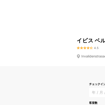
イビス ベ
4.5
Invalidenstrass
チェックイ
年 / 月 
客室数