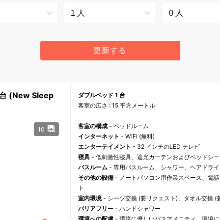
更新する
(New Sleep
ダブルベッド 1 台
客室の広さ : 15 平方メートル
客室の構成
- ベッドルーム
10
インターネット
- WiFi (無料)
エンターテイメント
- 32 インチのLED テレビ
寝具
- 低刺激性寝具、遮光カーテンおよびベッドシー
バスルーム
- 専用バスルーム、シャワー、ヘアドラ
その他の設備
- ノートパソコン用作業スペース、電
ト
室内環境
- シーツ交換 (要リクエスト)、タオル交換 
バリアフリー
- ハンドシャワー
環境への配慮
- 環境に優しいバスアメニティ、環境