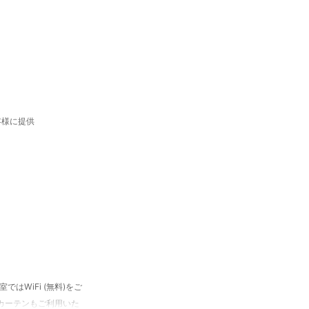
客様に提供
はWiFi (無料)をご
カーテンもご利用いた