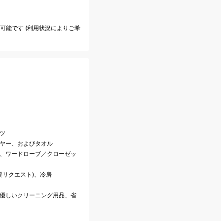
も可能です (利用状況によりご希
ツ
イヤー、およびタオル
話、ワードローブ／クローゼッ
(要リクエスト)、冷房
に優しいクリーニング用品、省