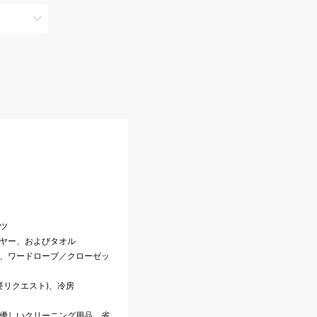
ツ
イヤー、およびタオル
話、ワードローブ／クローゼッ
(要リクエスト)、冷房
に優しいクリーニング用品、省