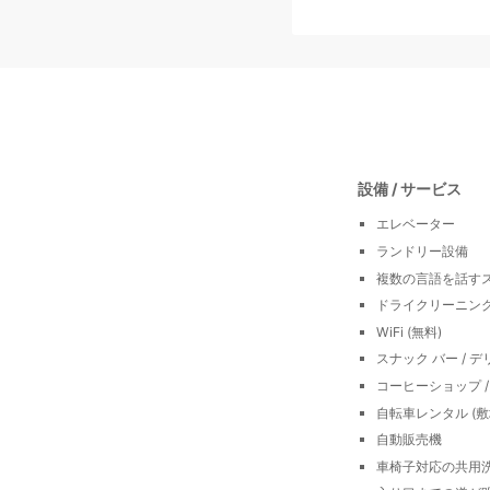
設備 / サービス
エレベーター
ランドリー設備
複数の言語を話す
ドライクリーニング
WiFi (無料)
スナック バー / デ
コーヒーショップ / 
自転車レンタル (敷
自動販売機
車椅子対応の共用