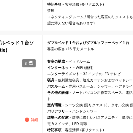
特記事項
- 客室清掃 (要リクエスト)
禁煙
コネクティング ルーム / 隣合った客室のリクエスト
望に添えない場合もあります)
ルベッド 1 台ソ
ダブルベッド 1 台およびダブルソファーベッド 1 台
客室の広さ : 16 平方メートル
le)
客室の構成
- ベッドルーム
8
インターネット
- WiFi (無料)
エンターテイメント
- 32 インチのLED テレビ
寝具
- 低刺激性寝具、遮光カーテンおよびベッドシー
バスルーム
- 専用バスルーム、シャワー、ヘアドラ
その他の設備
- ノートパソコン用作業スペース、電
ト
室内環境
- シーツ交換 (要リクエスト)、タオル交換 
バリアフリー
- ハンドシャワー
環境への配慮
- 環境に優しいバスアメニティ、環境
詳細
電力スイッチ、LED 電球
特記事項
- 客室清掃 (要リクエスト)