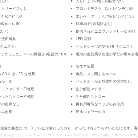
明るい
入り口までの道に階段がない
トルサービスなし
フロントデスク : 高さ (インチ) : 59
(cm) : 150
エレベーター : ドア幅 (インチ) : 35
(cm) : 90
駐車場 (台数制限あり)
スト)
提供されたエコフレンドリーな洗剤
な洗面道具
LED 電球
クエスト)
ベッドシーツの交換 (要リクエスト)
/ コミュニティへの再投資 (収益の 10%
現地の生態系や文化の学びの場をお
窓
省エネ装置
80％ は LED を使用
食品ロスに関するルール
るルール
ペットボトル炭酸飲料の提供なし
チックマドラー不使用
生分解性マドラー
チックストロー不使用
生分解性ストロー
水の提供なし
再利用可能なコップのみ使用
のみ使用
節水シャワーのみ
冷房完備の客室にはLED テレビが備わっており、ゆったりおくつろぎいただけます。客室で
スルームには、シャワー、ヘアドライヤーがあります。電話の他に、デスクや遮光