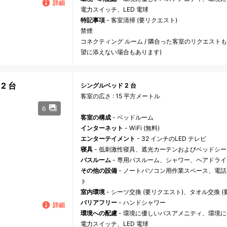
詳細
電力スイッチ、LED 電球
特記事項
- 客室清掃 (要リクエスト)
禁煙
コネクティング ルーム / 隣合った客室のリクエスト
望に添えない場合もあります)
2 台
シングルベッド 2 台
客室の広さ : 15 平方メートル
6
客室の構成
- ベッドルーム
インターネット
- WiFi (無料)
エンターテイメント
- 32 インチのLED テレビ
寝具
- 低刺激性寝具、遮光カーテンおよびベッドシー
バスルーム
- 専用バスルーム、シャワー、ヘアドラ
その他の設備
- ノートパソコン用作業スペース、電
ト
室内環境
- シーツ交換 (要リクエスト)、タオル交換 
バリアフリー
- ハンドシャワー
詳細
環境への配慮
- 環境に優しいバスアメニティ、環境
電力スイッチ、LED 電球